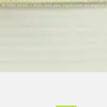
ência de marketing digital especializada branding, SEO, ges
de redes sociais e muito mais para impulsionar seu negócio.