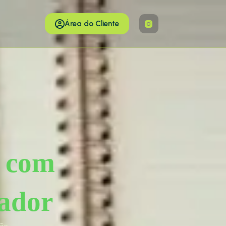
Área do Cliente
o com
vador