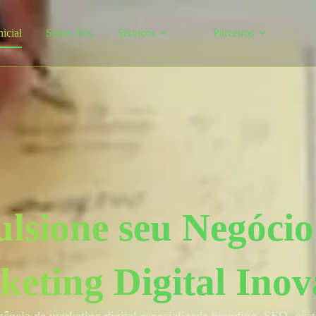
nicial
Sobre Nós
Serviços
Parceiros
lsione seu Negóci
eting Digital Ino