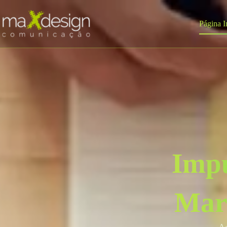
Página I
Impu
Mark